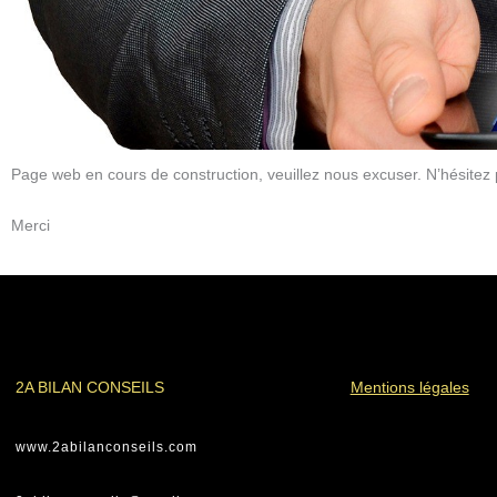
Page web en cours de construction, veuillez nous excuser. N’hésitez
Merci
2A BILAN CONSEILS
Mentions légales
www.2abilanconseils.com