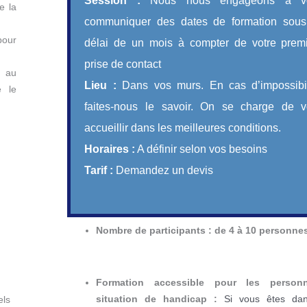
Session :
Nous nous engageons à v
e la
communiquer des dates de formation sou
pour
délai de un mois à compter de votre prem
prise de contact
e au
Lieu :
Dans vos murs. En cas d’impossibil
e le
faites-nous le savoir. On se charge de 
accueillir dans les meilleures conditions.
Horaires :
A définir selon vos besoins
Tarif :
Demandez un devis
Nombre
de participants : de 4 à 10 personne
Formation accessible pour les person
situation de handicap :
Si vous êtes dan
els