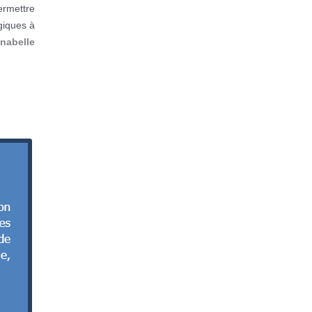
ermettre
giques à
nabelle