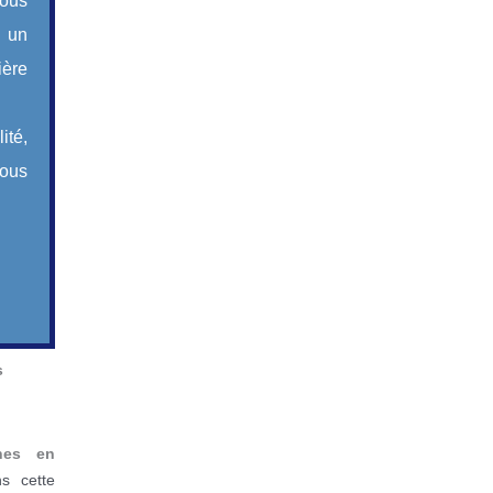
ous
s un
ière
ité,
vous
s
nes en
s cette