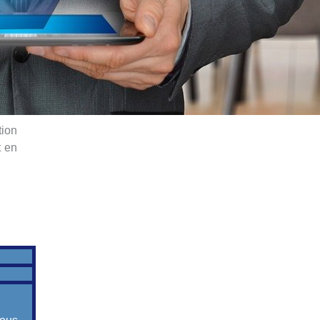
tion
t en