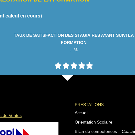
nt calcul en cours)
TAUX DE SATISFACTION DES STAGIAIRES AYANT SUIVI LA
FORMATION
.. %
N





o
t
é
0
s
PRESTATIONS
u
Accueil
r
s de Ventes
5
Orientation Scolaire
Bilan de compétences – Coachi