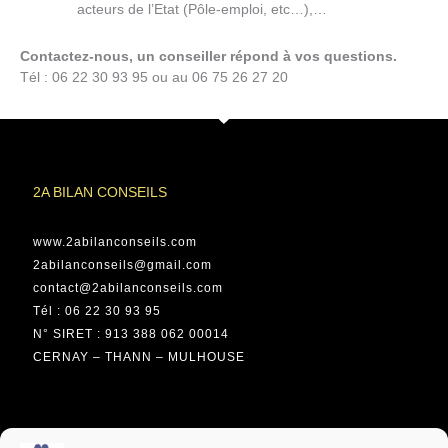
acteurs de l’Etat (Pôle-emploi, etc…),…
Contactez-nous, un conseiller répond à vos questions.
Tél : 06 22 30 93 95 ou au 06 75 26 27 20
2A BILAN CONSEILS
www.2abilanconseils.com
2abilanconseils@gmail.com
contact@2abilanconseils.com
Tél : 06 22 30 93 95
N° SIRET : 913 388 062 00014
CERNAY – THANN – MULHOUSE